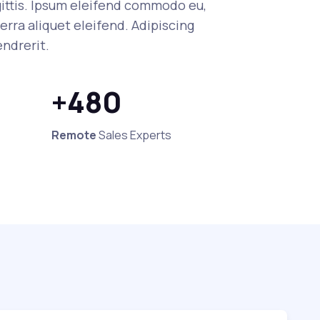
agittis. Ipsum eleifend commodo eu,
verra aliquet eleifend. Adipiscing
endrerit.
+480
Remote
Sales Experts