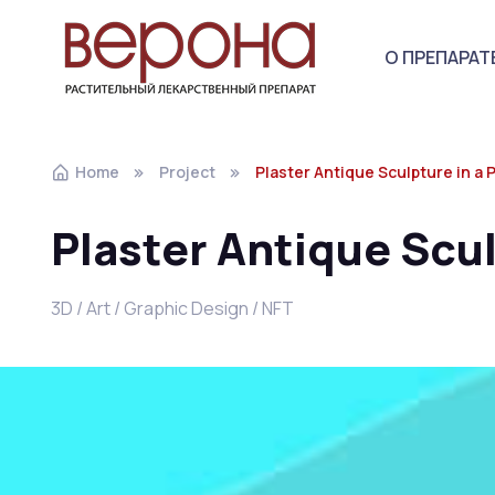
О ПРЕПАРАТ
Home
Project
Plaster Antique Sculpture in a P
Plaster Antique Scul
3D / Art / Graphic Design / NFT