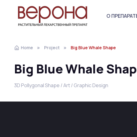
О ПРЕПАРАТ
Home
Project
Big Blue Whale Shape
Big Blue Whale Sha
3D Pollygonal Shape / Art / Graphic Design