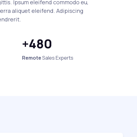
agittis. Ipsum eleifend commodo eu,
verra aliquet eleifend. Adipiscing
endrerit.
+480
Remote
Sales Experts